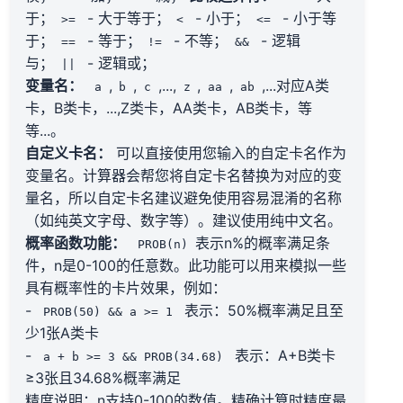
于；
- 大于等于；
- 小于；
- 小于等
>=
<
<=
于；
- 等于；
- 不等；
- 逻辑
==
!=
&&
与；
- 逻辑或；
||
变量名：
,
,
,...,
,
,
,...对应A类
a
b
c
z
aa
ab
卡，B类卡，...,Z类卡，AA类卡，AB类卡，等
等...。
自定义卡名：
可以直接使用您输入的自定卡名作为
变量名。计算器会帮您将自定卡名替换为对应的变
量名，所以自定卡名建议避免使用容易混淆的名称
（如纯英文字母、数字等）。建议使用纯中文名。
概率函数功能：
表示n%的概率满足条
PROB(n)
件，n是0-100的任意数。此功能可以用来模拟一些
具有概率性的卡片效果，例如：
-
表示：50%概率满足且至
PROB(50) && a >= 1
少1张A类卡
-
表示：A+B类卡
a + b >= 3 && PROB(34.68)
≥3张且34.68%概率满足
精度说明：n支持0-100的数值。精确计算时精度最