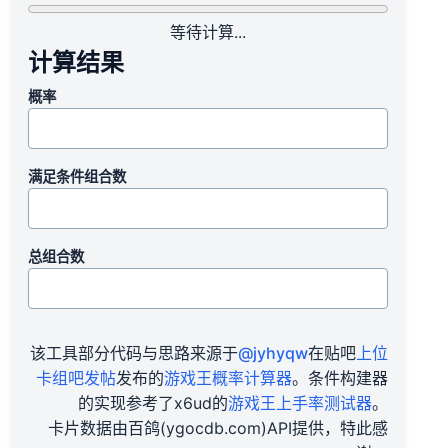
等待计算...
计算结果
概率
满足条件组合数
总组合数
该工具部分代码与思路来源于
@jyhyqw
在贴吧
上位
卡组吧发帖
发布的
游戏王概率计算器
。条件构建器
的实现参考了x6ud的
游戏王上手率测试器
。
卡片数据由百鸽(ygocdb.com)API提供，特此感