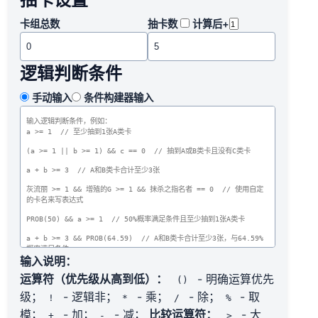
卡组总数
抽卡数
计算后+
逻辑判断条件
手动输入
条件构建器输入
输入说明：
运算符（优先级从高到低）：
- 明确运算优先
()
级；
- 逻辑非；
- 乘；
- 除；
- 取
!
*
/
%
模；
- 加；
- 减；
比较运算符：
- 大
+
-
>